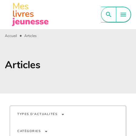
MENU
RECHERCHE
CONTENU
search
menu
PIED DE PAGE
•
Accueil
Articles
Articles
arrow_drop_down
TYPES D'ACTUALITÉS
arrow_drop_down
CATÉGORIES