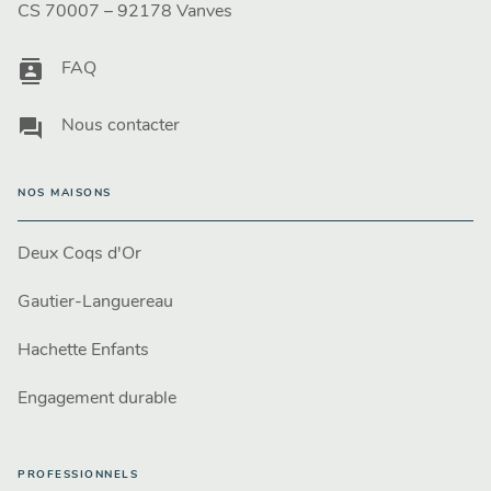
CS 70007 – 92178 Vanves
contacts
FAQ
question_answer
Nous contacter
NOS MAISONS
Deux Coqs d'Or
Gautier-Languereau
Hachette Enfants
Engagement durable
PROFESSIONNELS