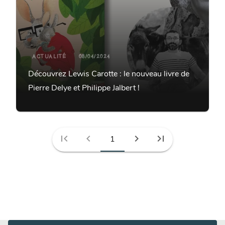
ACTUALITÉ
08/04/2024
Découvrez Lewis Carotte : le nouveau livre de
Pierre Delye et Philippe Jalbert !
first_page
chevron_left
chevron_right
last_page
1