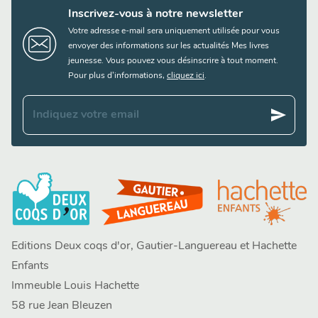
Inscrivez-vous à notre newsletter
Votre adresse e-mail sera uniquement utilisée pour vous
envoyer des informations sur les actualités Mes livres
jeunesse. Vous pouvez vous désinscrire à tout moment.
Pour plus d’informations,
cliquez ici
.
send
Indiquez votre email
Editions Deux coqs d'or, Gautier-Languereau et Hachette
Enfants
Immeuble Louis Hachette
58 rue Jean Bleuzen