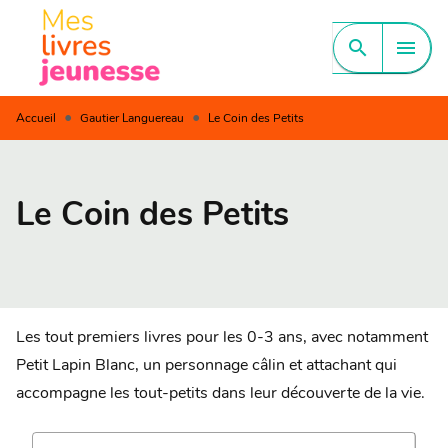
MENU
RECHERCHE
CONTENU
search
menu
PIED DE PAGE
•
•
Accueil
Gautier Languereau
Le Coin des Petits
Le Coin des Petits
Les tout premiers livres pour les 0-3 ans, avec notamment
Petit Lapin Blanc, un personnage câlin et attachant qui
accompagne les tout-petits dans leur découverte de la vie.