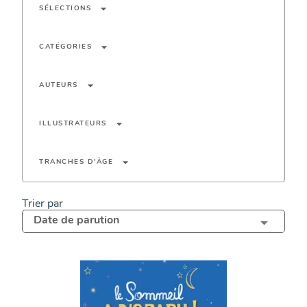
arrow_drop_down
SÉLECTIONS
arrow_drop_down
CATÉGORIES
arrow_drop_down
AUTEURS
arrow_drop_down
ILLUSTRATEURS
arrow_drop_down
TRANCHES D'ÂGE
Trier par
Date de parution