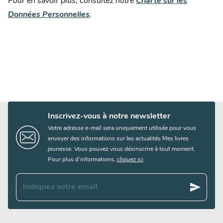
Pour en savoir plus, consultez notre
Charte sur les
Données Personnelles
.
Inscrivez-vous à notre newsletter
Votre adresse e-mail sera uniquement utilisée pour vous
envoyer des informations sur les actualités Mes livres
jeunesse. Vous pouvez vous désinscrire à tout moment.
Pour plus d’informations,
cliquez ici
.
send
Indiquez votre email