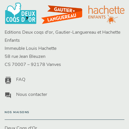
Editions Deux coqs d'or, Gautier-Languereau et Hachette
Enfants
Immeuble Louis Hachette
58 rue Jean Bleuzen
CS 70007 – 92178 Vanves
contacts
FAQ
question_answer
Nous contacter
NOS MAISONS
Deux Coqs d'Or