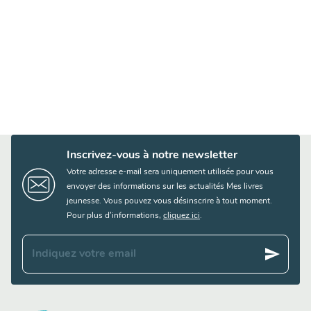
Inscrivez-vous à notre newsletter
Votre adresse e-mail sera uniquement utilisée pour vous
envoyer des informations sur les actualités Mes livres
jeunesse. Vous pouvez vous désinscrire à tout moment.
Pour plus d’informations,
cliquez ici
.
send
Indiquez votre email