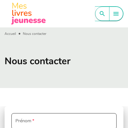
MENU
RECHERCHE
CONTENU
search
menu
PIED DE PAGE
•
Accueil
Nous contacter
Nous contacter
Prénom
*