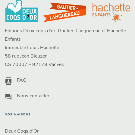
Editions Deux coqs d'or, Gautier-Languereau et Hachette
Enfants
Immeuble Louis Hachette
58 rue Jean Bleuzen
CS 70007 – 92178 Vanves
contacts
FAQ
question_answer
Nous contacter
NOS MAISONS
Deux Coqs d'Or