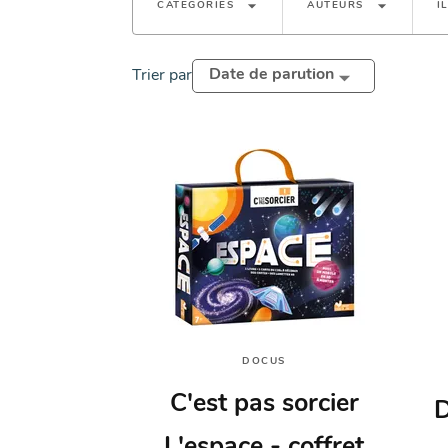
arrow_drop_down
arrow_drop_down
CATÉGORIES
AUTEURS
I
Date de parution
Trier par
DOCUS
C'est pas sorcier
D
L'espace - coffret