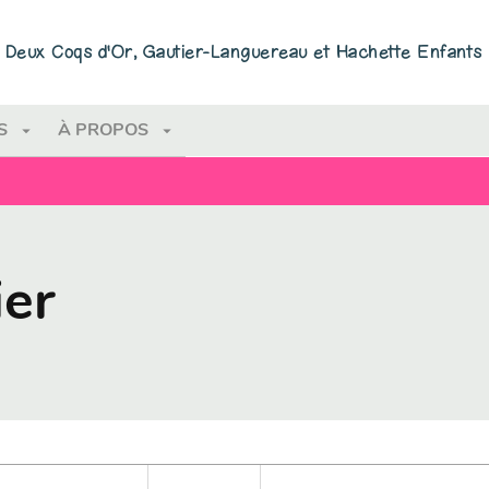
PIED DE PAGE
ns Deux Coqs d'Or, Gautier-Languereau et Hachette Enfants
arrow_drop_down
arrow_drop_down
S
À PROPOS
ier