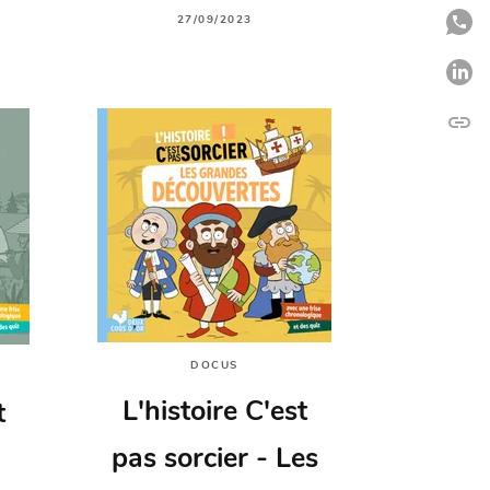
P
27/09/2023
P
link
C
DOCUS
L'histoire C'est
t
pas sorcier - Les