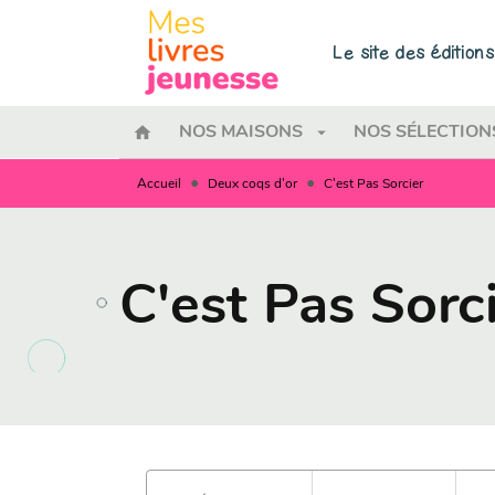
MENU
RECHERCHE
CONTENU
Le site des éditio
home
arrow_drop_down
NOS MAISONS
NOS SÉLECTION
•
•
Accueil
Deux coqs d'or
C'est Pas Sorcier
C'est Pas Sorc