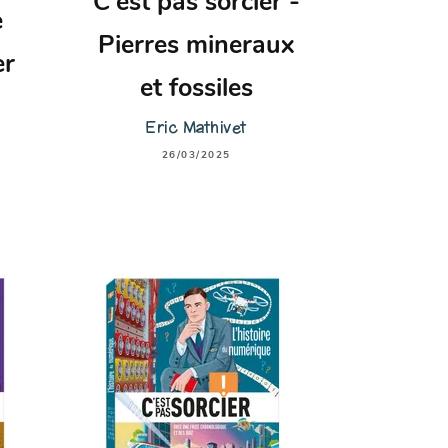
C'est pas sorcier -
e
Pierres mineraux
er
et fossiles
Eric Mathivet
26/03/2025