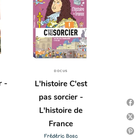
DOCUS
r -
L'histoire C'est
pas sorcier -
P
L'histoire de
P
France
P
Frédéric Bosc