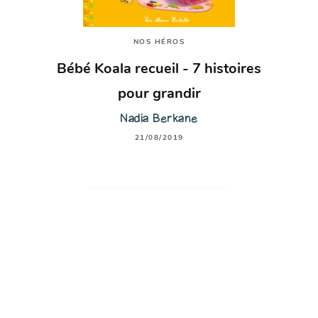
NOS HÉROS
Bébé Koala recueil - 7 histoires
pour grandir
Nadia Berkane
21/08/2019
first_page
chevron_left
chevron_right
last_page
62