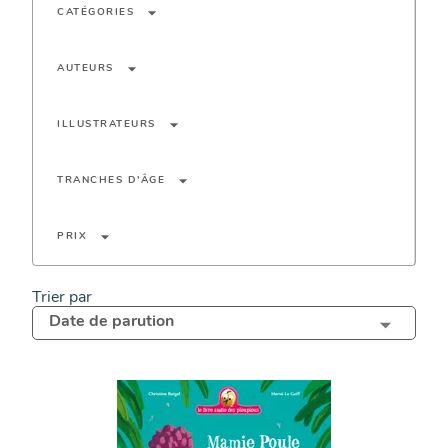
arrow_drop_down
CATÉGORIES
arrow_drop_down
AUTEURS
arrow_drop_down
ILLUSTRATEURS
arrow_drop_down
TRANCHES D'ÂGE
arrow_drop_down
PRIX
Trier par
Date de parution