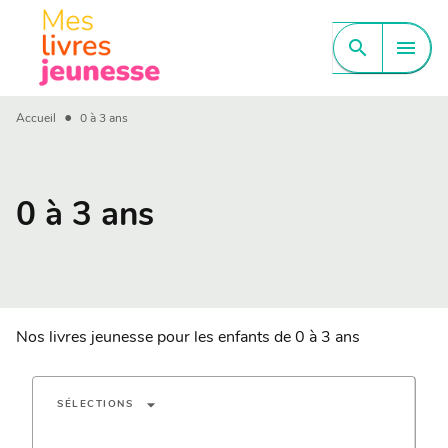
MENU
RECHERCHE
CONTENU
search
menu
PIED DE PAGE
•
Accueil
0 à 3 ans
0 à 3 ans
Nos livres jeunesse pour les enfants de 0 à 3 ans
arrow_drop_down
SÉLECTIONS