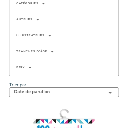
arrow_drop_down
CATÉGORIES
arrow_drop_down
AUTEURS
arrow_drop_down
ILLUSTRATEURS
arrow_drop_down
TRANCHES D'ÂGE
arrow_drop_down
PRIX
Trier par
Date de parution