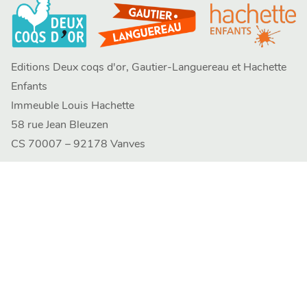
Editions Deux coqs d'or, Gautier-Languereau et Hachette
Enfants
Immeuble Louis Hachette
58 rue Jean Bleuzen
CS 70007 – 92178 Vanves
contacts
FAQ
question_answer
Nous contacter
NOS MAISONS
Deux Coqs d'Or