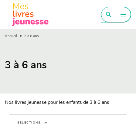
MENU
RECHERCHE
CONTENU
search
menu
PIED DE PAGE
•
Accueil
3 à 6 ans
3 à 6 ans
Nos livres jeunesse pour les enfants de 3 à 6 ans
arrow_drop_down
SÉLECTIONS