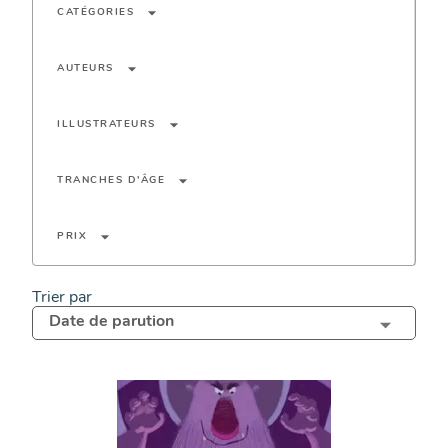
arrow_drop_down
CATÉGORIES
arrow_drop_down
AUTEURS
arrow_drop_down
ILLUSTRATEURS
arrow_drop_down
TRANCHES D'ÂGE
arrow_drop_down
PRIX
Trier par
Date de parution