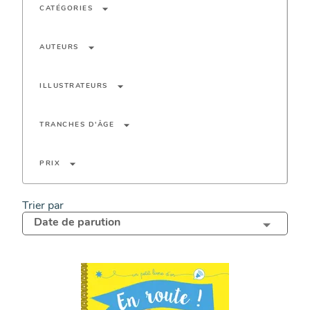
arrow_drop_down
CATÉGORIES
arrow_drop_down
AUTEURS
arrow_drop_down
ILLUSTRATEURS
arrow_drop_down
TRANCHES D'ÂGE
arrow_drop_down
PRIX
Trier par
Date de parution