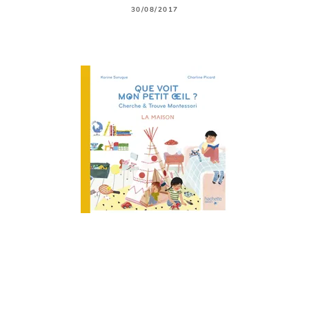
30/08/2017
BIEN GRANDIR
Que voit mon petit oeil ? cherche &
trouve Montessori la maison
Karine Surugue