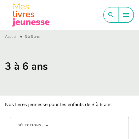
MENU
RECHERCHE
CONTENU
search
menu
PIED DE PAGE
•
Accueil
3 à 6 ans
3 à 6 ans
Nos livres jeunesse pour les enfants de 3 à 6 ans
arrow_drop_down
SÉLECTIONS