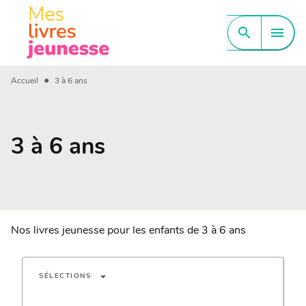
MENU
RECHERCHE
CONTENU
search
menu
PIED DE PAGE
•
Accueil
3 à 6 ans
3 à 6 ans
Nos livres jeunesse pour les enfants de 3 à 6 ans
arrow_drop_down
SÉLECTIONS