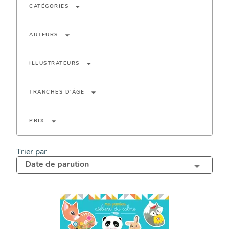
arrow_drop_down
CATÉGORIES
arrow_drop_down
AUTEURS
arrow_drop_down
ILLUSTRATEURS
arrow_drop_down
TRANCHES D'ÂGE
arrow_drop_down
PRIX
Trier par
Date de parution