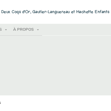
PIED DE PAGE
ns Deux Coqs d'Or, Gautier-Languereau et Hachette Enfants
arrow_drop_down
arrow_drop_down
S
À PROPOS
s