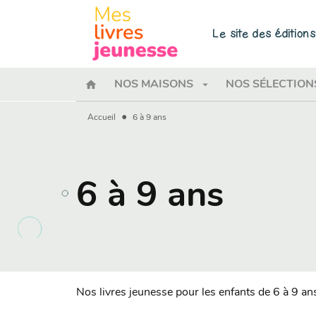
MENU
RECHERCHE
CONTENU
Le site des éditio
home
arrow_drop_down
NOS MAISONS
NOS SÉLECTION
•
Accueil
6 à 9 ans
6 à 9 ans
Nos livres jeunesse pour les enfants de 6 à 9 an