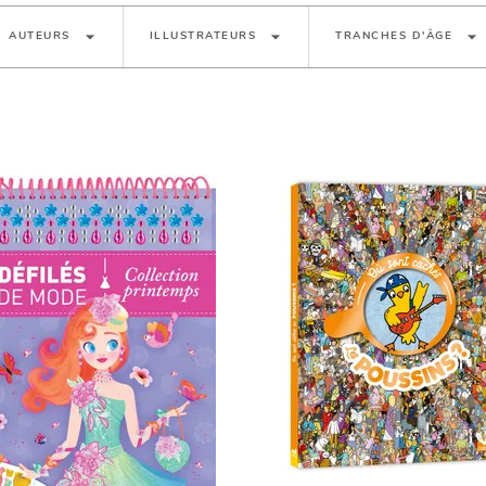
arrow_drop_down
arrow_drop_down
arrow_drop_down
AUTEURS
ILLUSTRATEURS
TRANCHES D'ÂGE