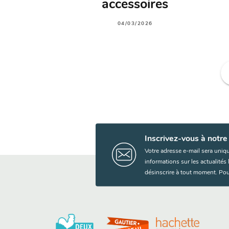
accessoires
04/03/2026
f
Inscrivez-vous à notre
Votre adresse e-mail sera uniq
informations sur les actualité
désinscrire à tout moment. Pou