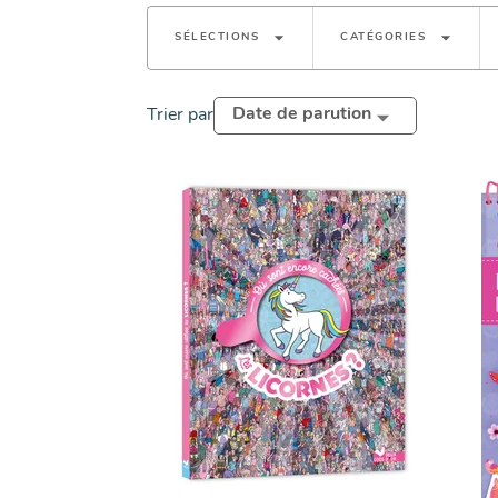
arrow_drop_down
arrow_drop_down
SÉLECTIONS
CATÉGORIES
Date de parution
Trier par