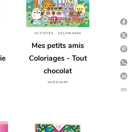
P
ACTIVITÉS - COLORIAGES
P
Mes petits amis
P
ie
Coloriages - Tout
P
chocolat
P
04/03/2026
link
C