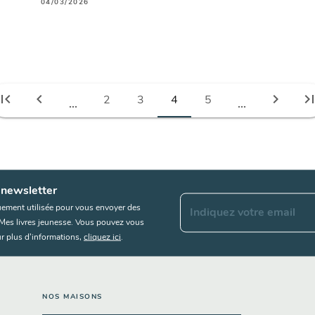
04/03/2026
irst_page
chevron_left
chevron_right
last_pa
2
3
4
5
...
...
 newsletter
uement utilisée pour vous envoyer des
Indiquez votre email
s Mes livres jeunesse. Vous pouvez vous
r plus d’informations,
cliquez ici
.
NOS MAISONS