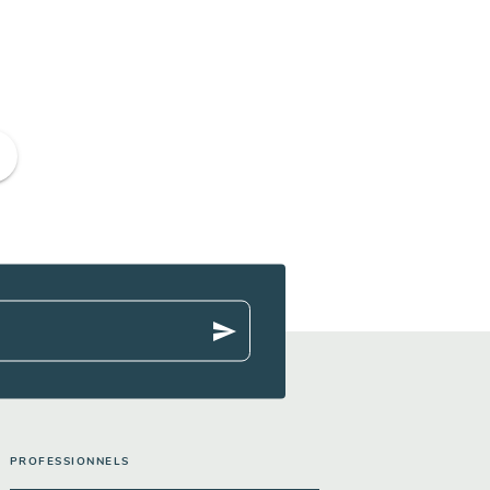
ge
send
PROFESSIONNELS