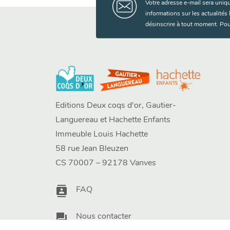
Votre adresse e-mail sera uniq
informations sur les actualité
désinscrire à tout moment. Pou
Editions Deux coqs d'or, Gautier-
Languereau et Hachette Enfants
Immeuble Louis Hachette
58 rue Jean Bleuzen
CS 70007 – 92178 Vanves
contacts
FAQ
question_answer
Nous contacter