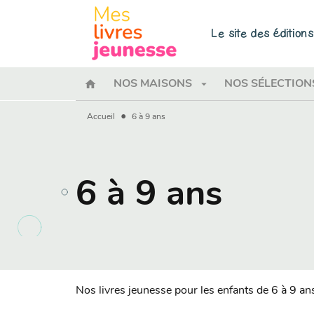
MENU
RECHERCHE
CONTENU
Le site des éditio
home
arrow_drop_down
NOS MAISONS
NOS SÉLECTION
•
Accueil
6 à 9 ans
6 à 9 ans
Nos livres jeunesse pour les enfants de 6 à 9 an