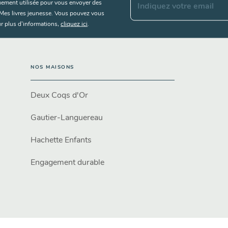
uement utilisée pour vous envoyer des
Indiquez votre email
s Mes livres jeunesse. Vous pouvez vous
r plus d’informations,
cliquez ici
.
NOS MAISONS
Deux Coqs d'Or
Gautier-Languereau
Hachette Enfants
Engagement durable