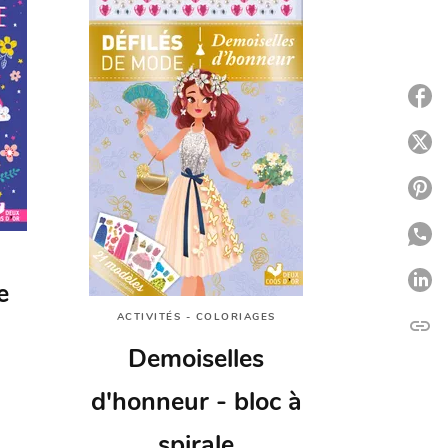
P
P
P
P
P
e
ACTIVITÉS - COLORIAGES
link
C
Demoiselles
d'honneur - bloc à
spirale