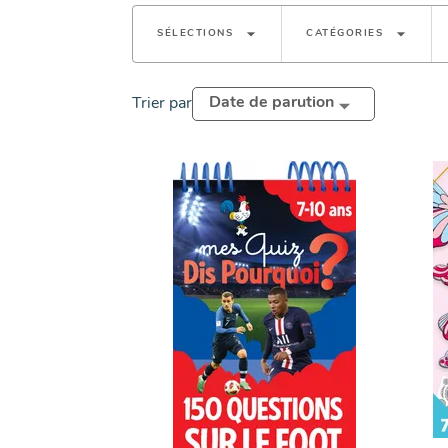
arrow_drop_down
arrow_drop_down
SÉLECTIONS
CATÉGORIES
Date de parution
Trier par