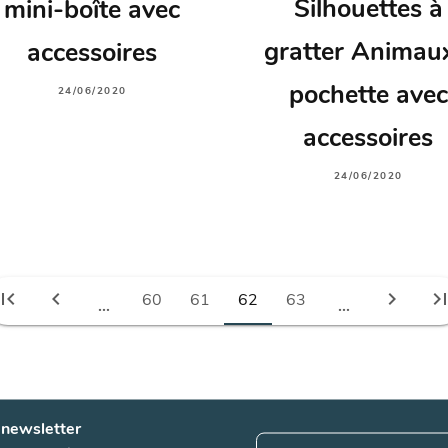
Silhouettes à
mini-boîte avec
gratter Animaux
accessoires
pochette avec
24/06/2020
accessoires
24/06/2020
irst_page
chevron_left
chevron_right
last_pa
60
61
62
63
...
...
 newsletter