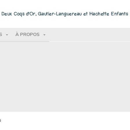
PIED DE PAGE
ns Deux Coqs d'Or, Gautier-Languereau et Hachette Enfants
arrow_drop_down
arrow_drop_down
S
À PROPOS
s