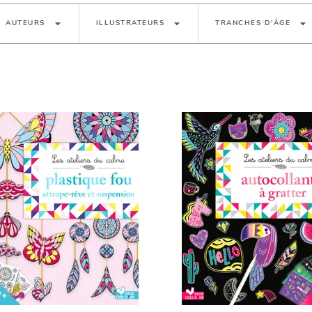
arrow_drop_down
arrow_drop_down
arrow_drop_down
AUTEURS
ILLUSTRATEURS
TRANCHES D'ÂGE