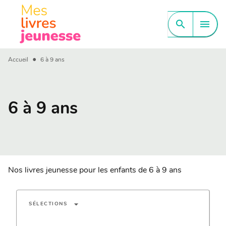
MENU
RECHERCHE
CONTENU
search
menu
PIED DE PAGE
•
Accueil
6 à 9 ans
6 à 9 ans
Nos livres jeunesse pour les enfants de 6 à 9 ans
arrow_drop_down
SÉLECTIONS