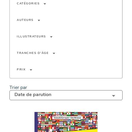
arrow_drop_down
CATÉGORIES
arrow_drop_down
AUTEURS
arrow_drop_down
ILLUSTRATEURS
arrow_drop_down
TRANCHES D'ÂGE
arrow_drop_down
PRIX
Trier par
Date de parution