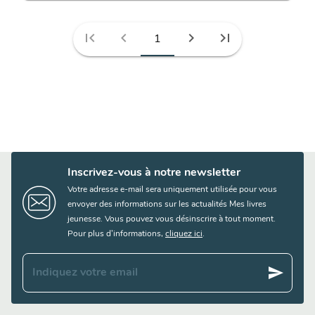
first_page
chevron_left
chevron_right
last_page
1
Inscrivez-vous à notre newsletter
Votre adresse e-mail sera uniquement utilisée pour vous
envoyer des informations sur les actualités Mes livres
jeunesse. Vous pouvez vous désinscrire à tout moment.
Pour plus d’informations,
cliquez ici
.
send
Indiquez votre email