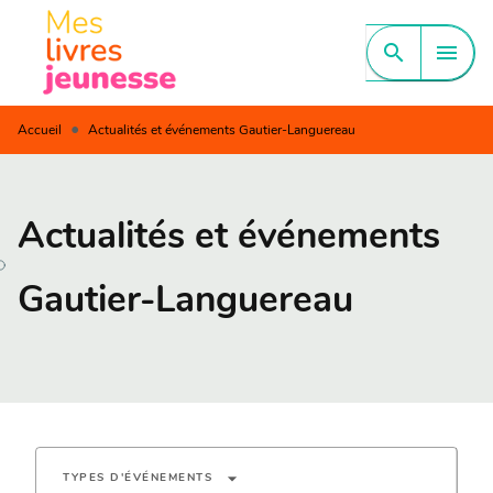
MENU
RECHERCHE
CONTENU
search
menu
PIED DE PAGE
•
Accueil
Actualités et événements Gautier-Languereau
Actualités et événements
Gautier-Languereau
arrow_drop_down
TYPES D'ÉVÉNEMENTS