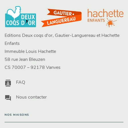
Editions Deux coqs d'or, Gautier-Languereau et Hachette
Enfants
Immeuble Louis Hachette
58 rue Jean Bleuzen
CS 70007 – 92178 Vanves
contacts
FAQ
question_answer
Nous contacter
NOS MAISONS