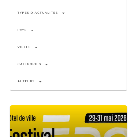
arrow_drop_down
TYPES D'ACTUALITÉS
arrow_drop_down
PAYS
arrow_drop_down
VILLES
arrow_drop_down
CATÉGORIES
arrow_drop_down
AUTEURS