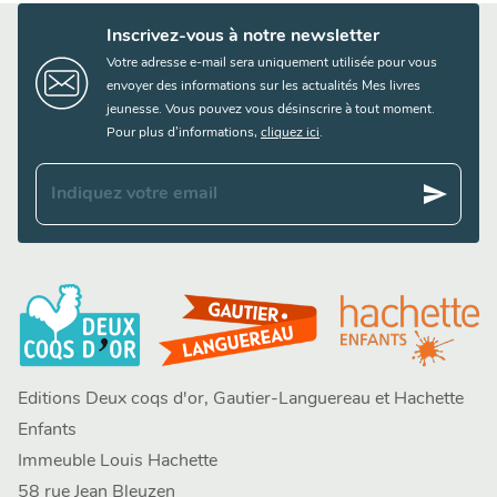
Inscrivez-vous à notre newsletter
Votre adresse e-mail sera uniquement utilisée pour vous
envoyer des informations sur les actualités Mes livres
jeunesse. Vous pouvez vous désinscrire à tout moment.
Pour plus d’informations,
cliquez ici
.
send
Indiquez votre email
Editions Deux coqs d'or, Gautier-Languereau et Hachette
Enfants
Immeuble Louis Hachette
58 rue Jean Bleuzen