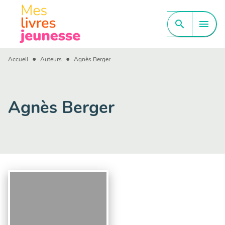
MENU
RECHERCHE
CONTENU
search
menu
PIED DE PAGE
•
•
Accueil
Auteurs
Agnès Berger
Agnès Berger