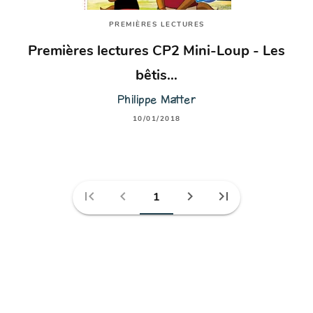
PREMIÈRES LECTURES
Premières lectures CP2 Mini-Loup - Les
bêtis…
Philippe Matter
10/01/2018
first_page
chevron_left
chevron_right
last_page
1