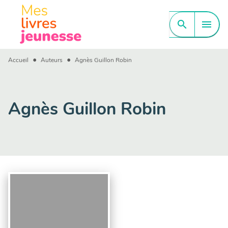
MENU
RECHERCHE
CONTENU
search
menu
PIED DE PAGE
•
•
Accueil
Auteurs
Agnès Guillon Robin
Agnès Guillon Robin