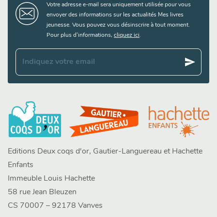
Votre adresse e-mail sera uniquement utilisée pour vous
envoyer des informations sur les actualités Mes livres
jeunesse. Vous pouvez vous désinscrire à tout moment.
Pour plus d’informations,
cliquez ici
.
send
Indiquez votre email
Editions Deux coqs d'or, Gautier-Languereau et Hachette
Enfants
Immeuble Louis Hachette
58 rue Jean Bleuzen
CS 70007 – 92178 Vanves