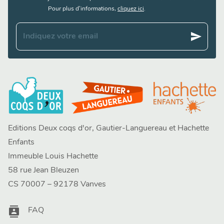
Pour plus d’informations,
cliquez ici
.
send
Indiquez votre email
Editions Deux coqs d'or, Gautier-Languereau et Hachette
Enfants
Immeuble Louis Hachette
58 rue Jean Bleuzen
CS 70007 – 92178 Vanves
contacts
FAQ