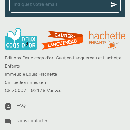
send
Indiquez votre email
Editions Deux coqs d'or, Gautier-Languereau et Hachette
Enfants
Immeuble Louis Hachette
58 rue Jean Bleuzen
CS 70007 – 92178 Vanves
contacts
FAQ
question_answer
Nous contacter