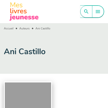
MENU
RECHERCHE
CONTENU
search
menu
PIED DE PAGE
•
•
Accueil
Auteurs
Ani Castillo
Ani Castillo