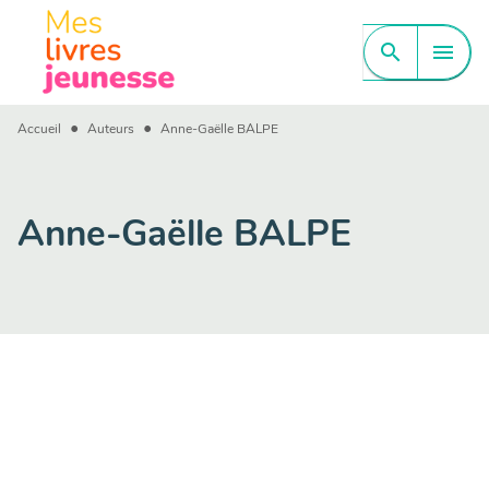
MENU
RECHERCHE
CONTENU
search
menu
PIED DE PAGE
•
•
Accueil
Auteurs
Anne-Gaëlle BALPE
Anne-Gaëlle BALPE