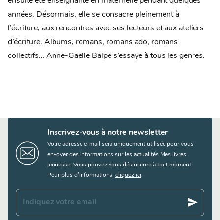
ensuite été enseignante en maternelle pendant quelques
années. Désormais, elle se consacre pleinement à
l’écriture, aux rencontres avec ses lecteurs et aux ateliers
d’écriture. Albums, romans, romans ado, romans
collectifs… Anne-Gaëlle Balpe s’essaye à tous les genres.
Inscrivez-vous à notre newsletter
Votre adresse e-mail sera uniquement utilisée pour vous
envoyer des informations sur les actualités Mes livres
jeunesse. Vous pouvez vous désinscrire à tout moment.
Pour plus d’informations,
cliquez ici
.
send
Indiquez votre email