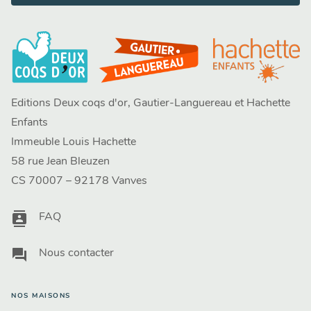
Editions Deux coqs d'or, Gautier-Languereau et Hachette
Enfants
Immeuble Louis Hachette
58 rue Jean Bleuzen
CS 70007 – 92178 Vanves
contacts
FAQ
question_answer
Nous contacter
NOS MAISONS