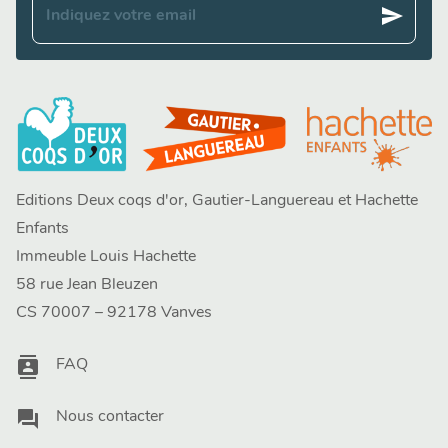
send
Indiquez votre email
Editions Deux coqs d'or, Gautier-Languereau et Hachette
Enfants
Immeuble Louis Hachette
58 rue Jean Bleuzen
CS 70007 – 92178 Vanves
contacts
FAQ
question_answer
Nous contacter