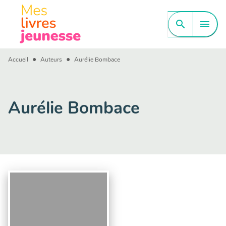
MENU
RECHERCHE
CONTENU
search
menu
PIED DE PAGE
•
•
Accueil
Auteurs
Aurélie Bombace
Aurélie Bombace