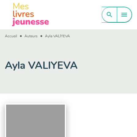
MENU
RECHERCHE
CONTENU
search
menu
PIED DE PAGE
•
•
Accueil
Auteurs
Ayla VALIYEVA
Ayla VALIYEVA