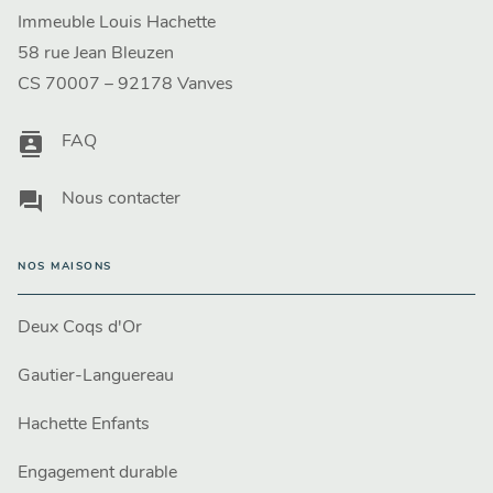
Immeuble Louis Hachette
58 rue Jean Bleuzen
CS 70007 – 92178 Vanves
contacts
FAQ
question_answer
Nous contacter
NOS MAISONS
Deux Coqs d'Or
Gautier-Languereau
Hachette Enfants
Engagement durable