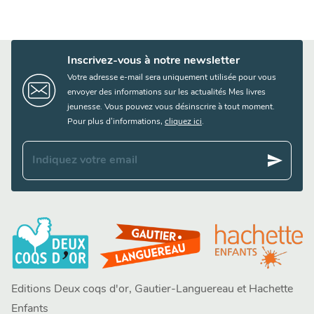
Inscrivez-vous à notre newsletter
Votre adresse e-mail sera uniquement utilisée pour vous
envoyer des informations sur les actualités Mes livres
jeunesse. Vous pouvez vous désinscrire à tout moment.
Pour plus d’informations,
cliquez ici
.
send
Indiquez votre email
Editions Deux coqs d'or, Gautier-Languereau et Hachette
Enfants