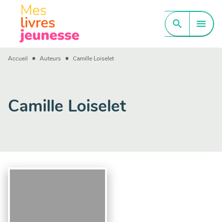
MENU
RECHERCHE
CONTENU
search
menu
PIED DE PAGE
•
•
Accueil
Auteurs
Camille Loiselet
Camille Loiselet