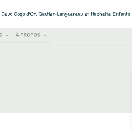
PIED DE PAGE
ns Deux Coqs d'Or, Gautier-Languereau et Hachette Enfants
arrow_drop_down
arrow_drop_down
S
À PROPOS