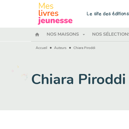
MENU
RECHERCHE
CONTENU
Le site des éditio
home
arrow_drop_down
NOS MAISONS
NOS SÉLECTION
•
•
Accueil
Auteurs
Chiara Piroddi
Chiara Piroddi