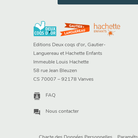
Editions Deux coqs d'or, Gautier-
Languereau et Hachette Enfants
Immeuble Louis Hachette
58 rue Jean Bleuzen
CS 70007 – 92178 Vanves
contacts
FAQ
question_answer
Nous contacter
Charte des Données Personnelles
Paramétr