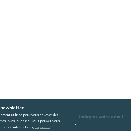
 newsletter
uement utilisée pour vous envoyer des
Indiquez votre email
s Mes livres jeunesse. Vous pouvez vous
r plus d’informations,
cliquez ici
.