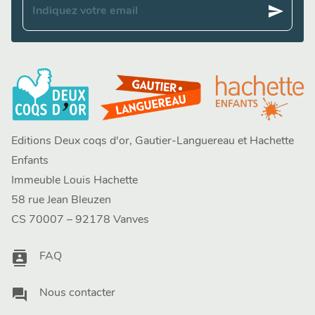
send
Indiquez votre email
Editions Deux coqs d'or, Gautier-Languereau et Hachette
Enfants
Immeuble Louis Hachette
58 rue Jean Bleuzen
CS 70007 – 92178 Vanves
contacts
FAQ
question_answer
Nous contacter