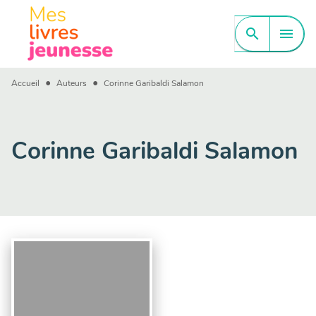
MENU
RECHERCHE
CONTENU
search
menu
PIED DE PAGE
•
•
Accueil
Auteurs
Corinne Garibaldi Salamon
Corinne Garibaldi Salamon