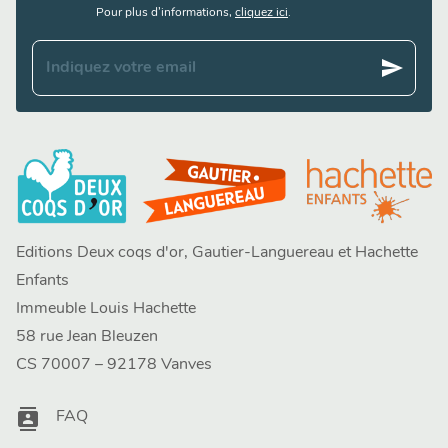
Pour plus d’informations,
cliquez ici
.
send
Indiquez votre email
Editions Deux coqs d'or, Gautier-Languereau et Hachette
Enfants
Immeuble Louis Hachette
58 rue Jean Bleuzen
CS 70007 – 92178 Vanves
contacts
FAQ