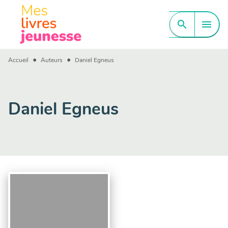
MENU
RECHERCHE
CONTENU
search
menu
PIED DE PAGE
•
•
Accueil
Auteurs
Daniel Egneus
Daniel Egneus