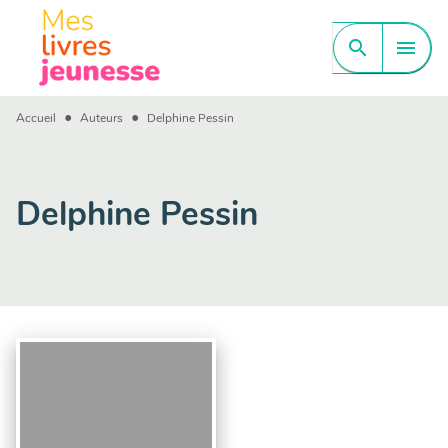
MENU
RECHERCHE
CONTENU
search
menu
PIED DE PAGE
•
•
Accueil
Auteurs
Delphine Pessin
Delphine Pessin