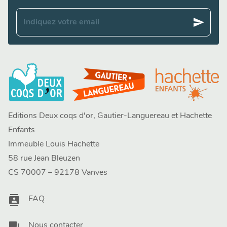
send
Indiquez votre email
Editions Deux coqs d'or, Gautier-Languereau et Hachette
Enfants
Immeuble Louis Hachette
58 rue Jean Bleuzen
CS 70007 – 92178 Vanves
contacts
FAQ
question_answer
Nous contacter