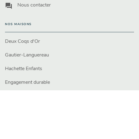
question_answer
Nous contacter
NOS MAISONS
Deux Coqs d'Or
Gautier-Languereau
Hachette Enfants
Engagement durable
PROFESSIONNELS
Libraires
Presse