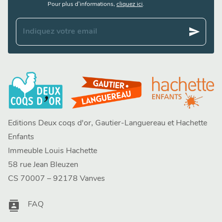
Pour plus d’informations,
cliquez ici
.
send
Indiquez votre email
Editions Deux coqs d'or, Gautier-Languereau et Hachette
Enfants
Immeuble Louis Hachette
58 rue Jean Bleuzen
CS 70007 – 92178 Vanves
contacts
FAQ