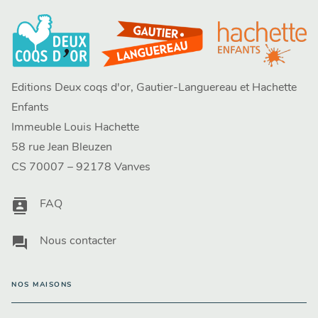
Editions Deux coqs d'or, Gautier-Languereau et Hachette
Enfants
Immeuble Louis Hachette
58 rue Jean Bleuzen
CS 70007 – 92178 Vanves
contacts
FAQ
question_answer
Nous contacter
NOS MAISONS