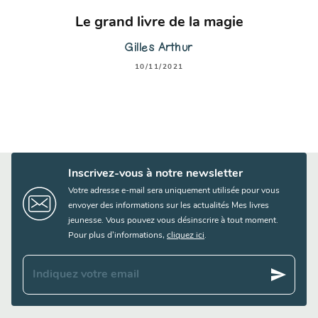
Le grand livre de la magie
Gilles Arthur
10/11/2021
Inscrivez-vous à notre newsletter
Votre adresse e-mail sera uniquement utilisée pour vous
envoyer des informations sur les actualités Mes livres
jeunesse. Vous pouvez vous désinscrire à tout moment.
Pour plus d’informations,
cliquez ici
.
send
Indiquez votre email