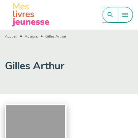
MENU
RECHERCHE
CONTENU
search
menu
PIED DE PAGE
•
•
Accueil
Auteurs
Gilles Arthur
Gilles Arthur