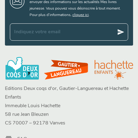
envoyer des informations sur les actualités Mes livres
jeunesse. Vous pouvez vous désinscrire à tout moment.
Pour plus d’informations,
cliquez ici
.
send
Indiquez votre email
Editions Deux coqs d'or, Gautier-Languereau et Hachette
Enfants
Immeuble Louis Hachette
58 rue Jean Bleuzen
CS 70007 – 92178 Vanves