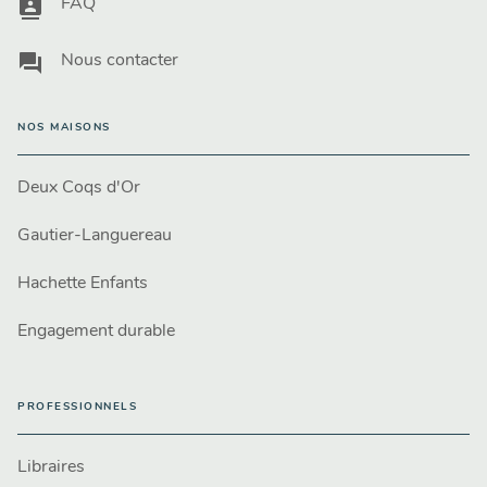
contacts
FAQ
question_answer
Nous contacter
NOS MAISONS
Deux Coqs d'Or
Gautier-Languereau
Hachette Enfants
Engagement durable
PROFESSIONNELS
Libraires