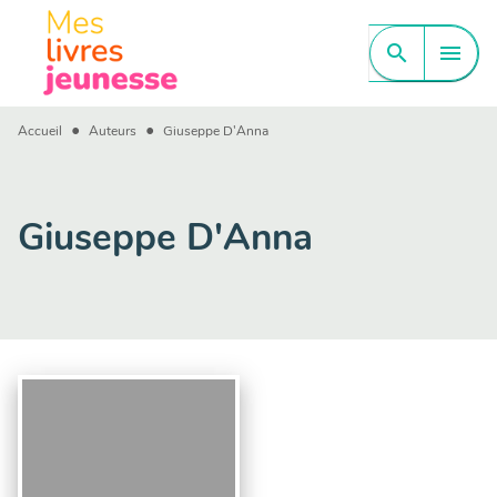
MENU
RECHERCHE
CONTENU
search
menu
PIED DE PAGE
•
•
Accueil
Auteurs
Giuseppe D'Anna
Giuseppe D'Anna