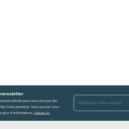
 newsletter
uement utilisée pour vous envoyer des
Indiquez votre email
s Mes livres jeunesse. Vous pouvez vous
r plus d’informations,
cliquez ici
.