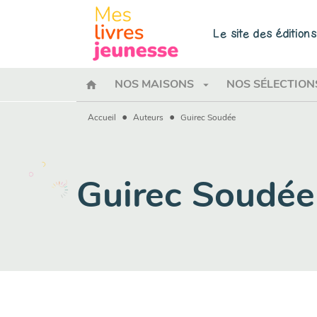
MENU
RECHERCHE
CONTENU
Le site des éditio
home
arrow_drop_down
NOS MAISONS
NOS SÉLECTION
•
•
Accueil
Auteurs
Guirec Soudée
Guirec Soudée