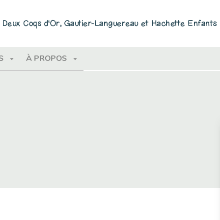
PIED DE PAGE
ns Deux Coqs d'Or, Gautier-Languereau et Hachette Enfants
arrow_drop_down
arrow_drop_down
S
À PROPOS