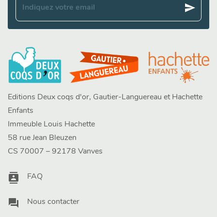
send
Indiquez votre email
Editions Deux coqs d'or, Gautier-Languereau et Hachette
Enfants
Immeuble Louis Hachette
58 rue Jean Bleuzen
CS 70007 – 92178 Vanves
contacts
FAQ
question_answer
Nous contacter