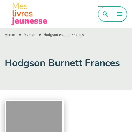
MENU
RECHERCHE
CONTENU
search
menu
PIED DE PAGE
•
•
Accueil
Auteurs
Hodgson Burnett Frances
Hodgson Burnett Frances