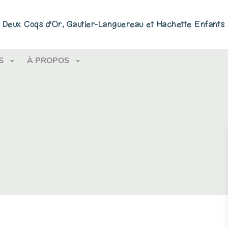
PIED DE PAGE
ns Deux Coqs d'Or, Gautier-Languereau et Hachette Enfants
arrow_drop_down
arrow_drop_down
S
À PROPOS