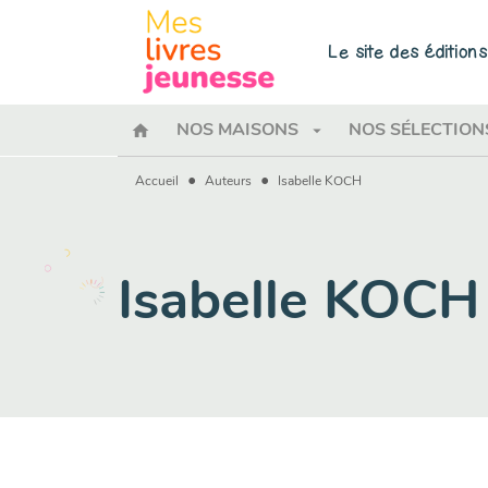
MENU
RECHERCHE
CONTENU
Le site des éditio
home
arrow_drop_down
NOS MAISONS
NOS SÉLECTION
•
•
Accueil
Auteurs
Isabelle KOCH
Isabelle KOCH