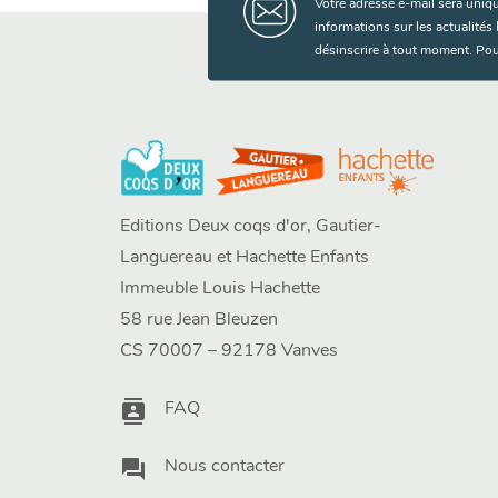
Votre adresse e-mail sera uniq
informations sur les actualité
désinscrire à tout moment. Pou
Editions Deux coqs d'or, Gautier-
Languereau et Hachette Enfants
Immeuble Louis Hachette
58 rue Jean Bleuzen
CS 70007 – 92178 Vanves
contacts
FAQ
question_answer
Nous contacter