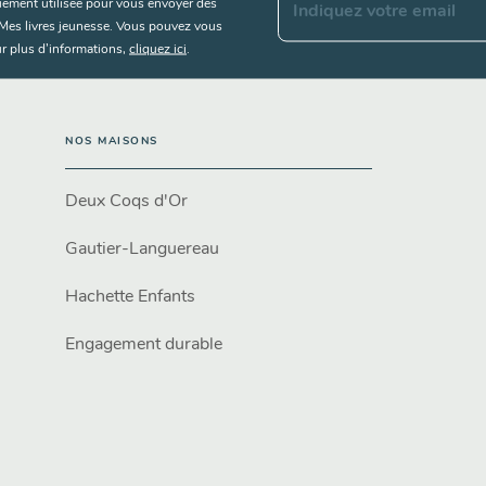
uement utilisée pour vous envoyer des
Indiquez votre email
s Mes livres jeunesse. Vous pouvez vous
r plus d’informations,
cliquez ici
.
NOS MAISONS
Deux Coqs d'Or
Gautier-Languereau
Hachette Enfants
Engagement durable