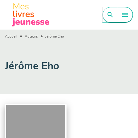
MENU
RECHERCHE
CONTENU
search
menu
PIED DE PAGE
•
•
Accueil
Auteurs
Jérôme Eho
Jérôme Eho