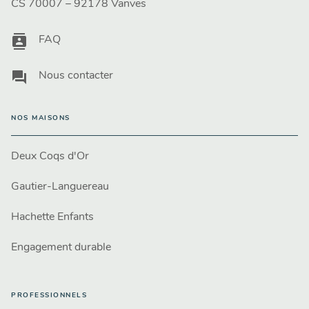
CS 70007 – 92178 Vanves
contacts
FAQ
question_answer
Nous contacter
NOS MAISONS
Deux Coqs d'Or
Gautier-Languereau
Hachette Enfants
Engagement durable
PROFESSIONNELS