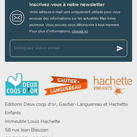
Inscrivez-vous à notre newsletter
Votre adresse e-mail sera uniquement utilisée pour vous
envoyer des informations sur les actualités Mes livres
jeunesse. Vous pouvez vous désinscrire à tout moment.
Pour plus d’informations,
cliquez ici
.
send
Indiquez votre email
Editions Deux coqs d'or, Gautier-Languereau et Hachette
Enfants
Immeuble Louis Hachette
58 rue Jean Bleuzen