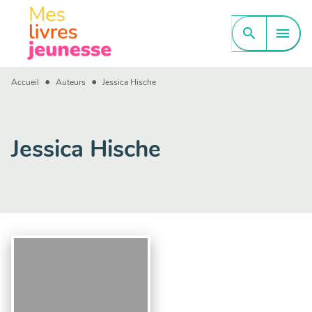
MENU
RECHERCHE
CONTENU
search
menu
PIED DE PAGE
•
•
Accueil
Auteurs
Jessica Hische
Jessica Hische