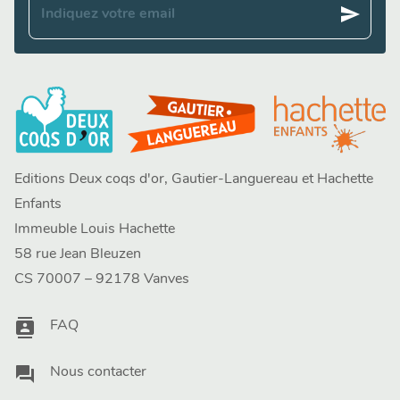
send
Indiquez votre email
Editions Deux coqs d'or, Gautier-Languereau et Hachette
Enfants
Immeuble Louis Hachette
58 rue Jean Bleuzen
CS 70007 – 92178 Vanves
contacts
FAQ
question_answer
Nous contacter