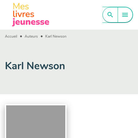
MENU
RECHERCHE
CONTENU
search
menu
PIED DE PAGE
•
•
Accueil
Auteurs
Karl Newson
Karl Newson