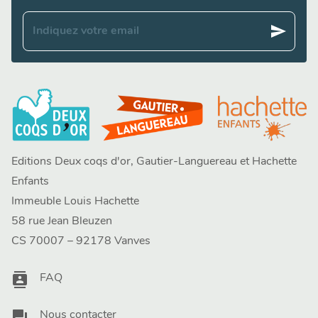
send
Indiquez votre email
Editions Deux coqs d'or, Gautier-Languereau et Hachette
Enfants
Immeuble Louis Hachette
58 rue Jean Bleuzen
CS 70007 – 92178 Vanves
contacts
FAQ
question_answer
Nous contacter