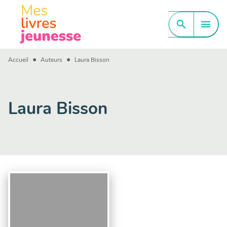
MENU
RECHERCHE
CONTENU
search
menu
PIED DE PAGE
•
•
Accueil
Auteurs
Laura Bisson
Laura Bisson