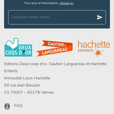
Pour plus d’informations,
cliquez ici
.
send
Indiquez votre email
Editions Deux coqs d'or, Gautier-Languereau et Hachette
Enfants
Immeuble Louis Hachette
58 rue Jean Bleuzen
CS 70007 – 92178 Vanves
contacts
FAQ