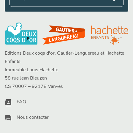
Editions Deux coqs d'or, Gautier-Languereau et Hachette
Enfants
Immeuble Louis Hachette
58 rue Jean Bleuzen
CS 70007 – 92178 Vanves
contacts
FAQ
question_answer
Nous contacter