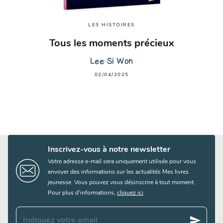
LES HISTOIRES
Tous les moments précieux
Lee Si Won
02/04/2025
Inscrivez-vous à notre newsletter
Votre adresse e-mail sera uniquement utilisée pour vous
envoyer des informations sur les actualités Mes livres
jeunesse. Vous pouvez vous désinscrire à tout moment.
Pour plus d’informations,
cliquez ici
.
send
Indiquez votre email