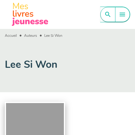
MENU
RECHERCHE
CONTENU
search
menu
PIED DE PAGE
•
•
Accueil
Auteurs
Lee Si Won
Lee Si Won