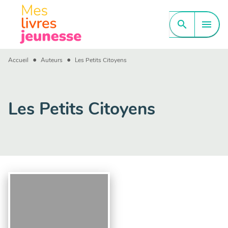
MENU
RECHERCHE
CONTENU
search
menu
PIED DE PAGE
•
•
Accueil
Auteurs
Les Petits Citoyens
Les Petits Citoyens