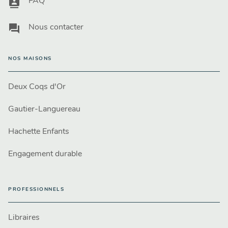
contacts
FAQ
question_answer
Nous contacter
NOS MAISONS
Deux Coqs d'Or
Gautier-Languereau
Hachette Enfants
Engagement durable
PROFESSIONNELS
Libraires