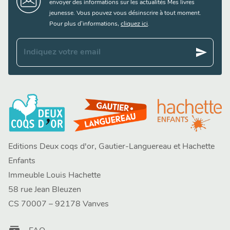
envoyer des informations sur les actualités Mes livres
jeunesse. Vous pouvez vous désinscrire à tout moment.
Pour plus d’informations,
cliquez ici
.
send
Indiquez votre email
Editions Deux coqs d'or, Gautier-Languereau et Hachette
Enfants
Immeuble Louis Hachette
58 rue Jean Bleuzen
CS 70007 – 92178 Vanves