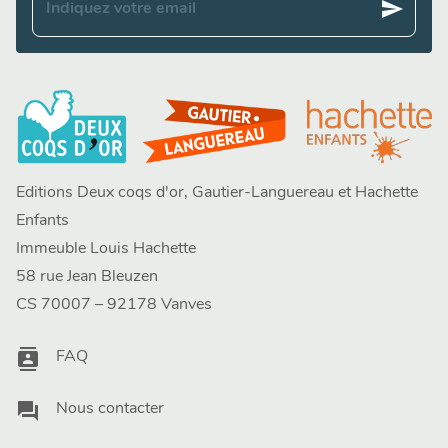
send
Indiquez votre email
Editions Deux coqs d'or, Gautier-Languereau et Hachette
Enfants
Immeuble Louis Hachette
58 rue Jean Bleuzen
CS 70007 – 92178 Vanves
contacts
FAQ
question_answer
Nous contacter