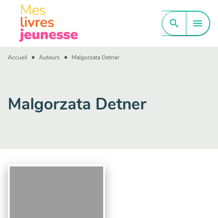
MENU
RECHERCHE
CONTENU
search
menu
PIED DE PAGE
•
•
Accueil
Auteurs
Malgorzata Detner
Malgorzata Detner