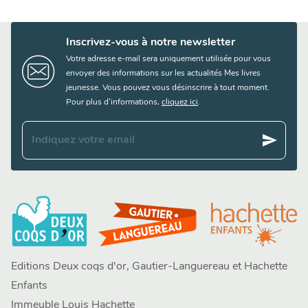
Inscrivez-vous à notre newsletter
Votre adresse e-mail sera uniquement utilisée pour vous
envoyer des informations sur les actualités Mes livres
jeunesse. Vous pouvez vous désinscrire à tout moment.
Pour plus d’informations,
cliquez ici
.
send
Indiquez votre email
Editions Deux coqs d'or, Gautier-Languereau et Hachette
Enfants
Immeuble Louis Hachette