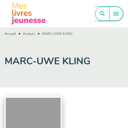
MENU
RECHERCHE
CONTENU
search
menu
PIED DE PAGE
•
•
Accueil
Auteurs
MARC-UWE KLING
MARC-UWE KLING