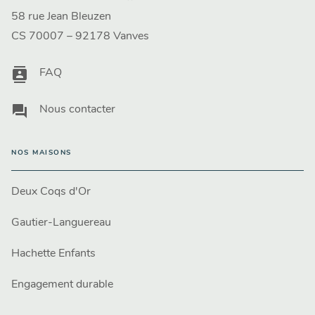
58 rue Jean Bleuzen
CS 70007 – 92178 Vanves
contacts
FAQ
question_answer
Nous contacter
NOS MAISONS
Deux Coqs d'Or
Gautier-Languereau
Hachette Enfants
Engagement durable