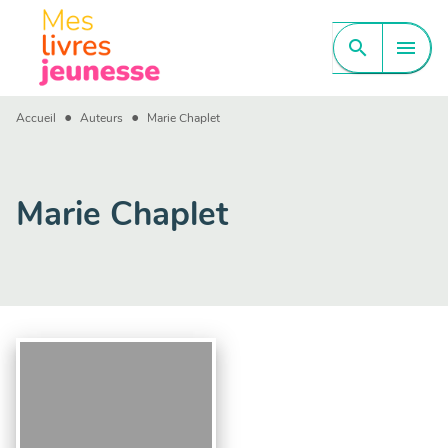
MENU
RECHERCHE
CONTENU
search
menu
PIED DE PAGE
•
•
Accueil
Auteurs
Marie Chaplet
Marie Chaplet