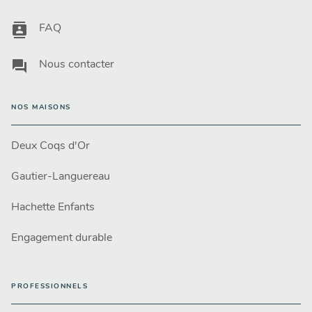
contacts
FAQ
question_answer
Nous contacter
NOS MAISONS
Deux Coqs d'Or
Gautier-Languereau
Hachette Enfants
Engagement durable
PROFESSIONNELS