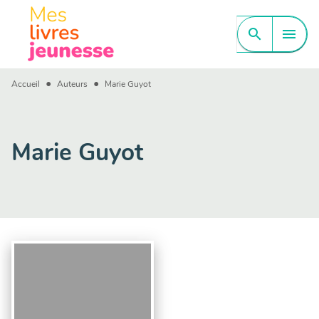
MENU
RECHERCHE
CONTENU
search
menu
PIED DE PAGE
•
•
Accueil
Auteurs
Marie Guyot
Marie Guyot