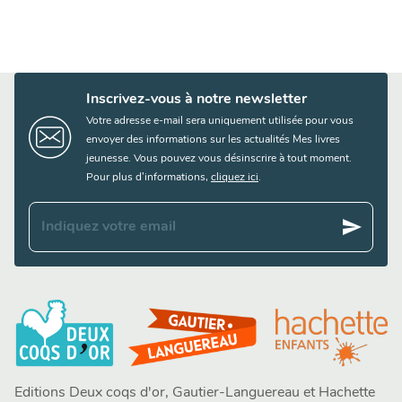
Inscrivez-vous à notre newsletter
Votre adresse e-mail sera uniquement utilisée pour vous
envoyer des informations sur les actualités Mes livres
jeunesse. Vous pouvez vous désinscrire à tout moment.
Pour plus d’informations,
cliquez ici
.
send
Indiquez votre email
Editions Deux coqs d'or, Gautier-Languereau et Hachette