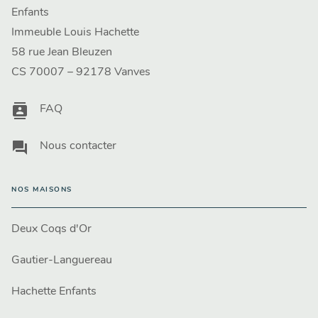
Enfants
Immeuble Louis Hachette
58 rue Jean Bleuzen
CS 70007 – 92178 Vanves
contacts
FAQ
question_answer
Nous contacter
NOS MAISONS
Deux Coqs d'Or
Gautier-Languereau
Hachette Enfants