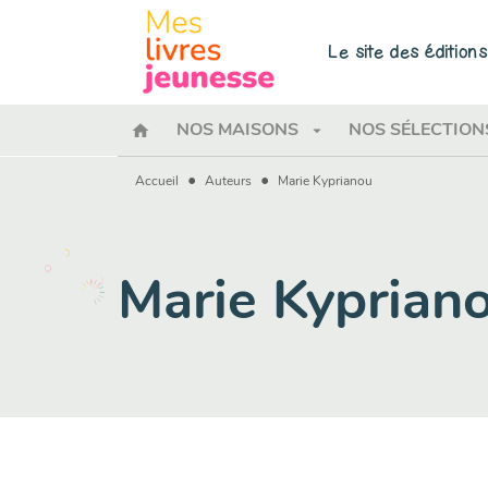
MENU
RECHERCHE
CONTENU
Le site des éditio
home
arrow_drop_down
NOS MAISONS
NOS SÉLECTION
•
•
Accueil
Auteurs
Marie Kyprianou
Marie Kyprian