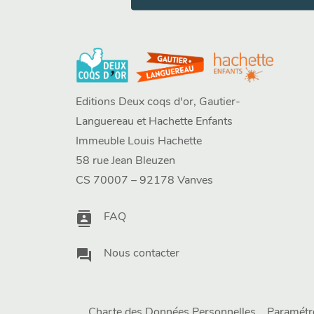
Editions Deux coqs d'or, Gautier-
Languereau et Hachette Enfants
Immeuble Louis Hachette
58 rue Jean Bleuzen
CS 70007 – 92178 Vanves
contacts
FAQ
question_answer
Nous contacter
Charte des Données Personnelles
Paramétr