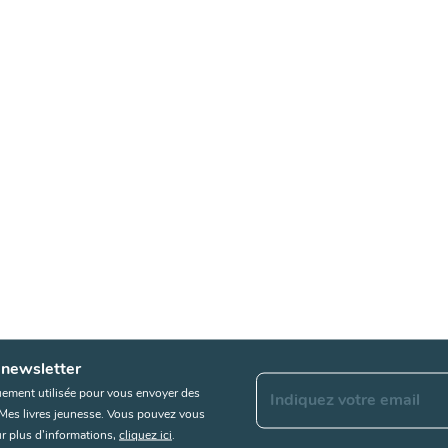
 newsletter
uement utilisée pour vous envoyer des
Indiquez votre email
s Mes livres jeunesse. Vous pouvez vous
r plus d’informations,
cliquez ici
.