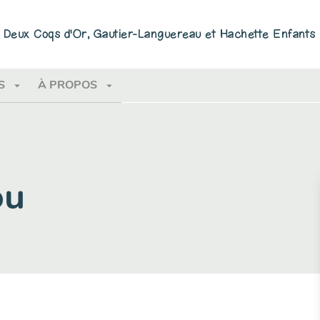
PIED DE PAGE
ns Deux Coqs d'Or, Gautier-Languereau et Hachette Enfants
arrow_drop_down
arrow_drop_down
S
À PROPOS
ou