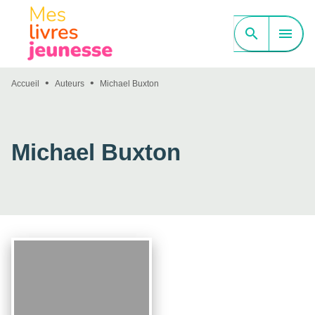
MENU
RECHERCHE
CONTENU
search
menu
PIED DE PAGE
•
•
Accueil
Auteurs
Michael Buxton
Michael Buxton