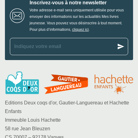
Inscrivez-vous à notre newsletter
Votre adresse e-mail sera uniquement utilisée pour vous
envoyer des informations sur les actualités Mes livres
jeunesse. Vous pouvez vous désinscrire à tout moment.
Pour plus d’informations,
cliquez ici
.
send
Indiquez votre email
Editions Deux coqs d'or, Gautier-Languereau et Hachette
Enfants
Immeuble Louis Hachette
58 rue Jean Bleuzen
CS 70007 – 92178 Vanves