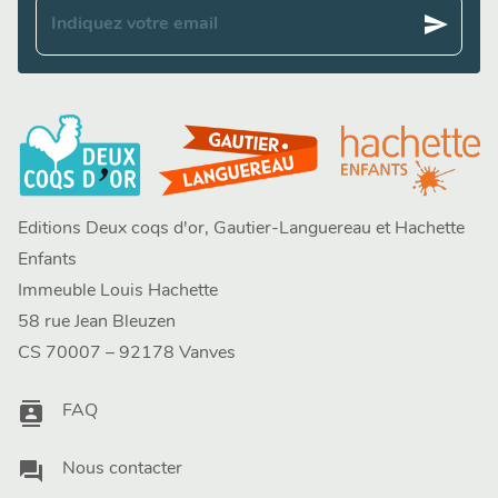
send
Indiquez votre email
Editions Deux coqs d'or, Gautier-Languereau et Hachette
Enfants
Immeuble Louis Hachette
58 rue Jean Bleuzen
CS 70007 – 92178 Vanves
contacts
FAQ
question_answer
Nous contacter