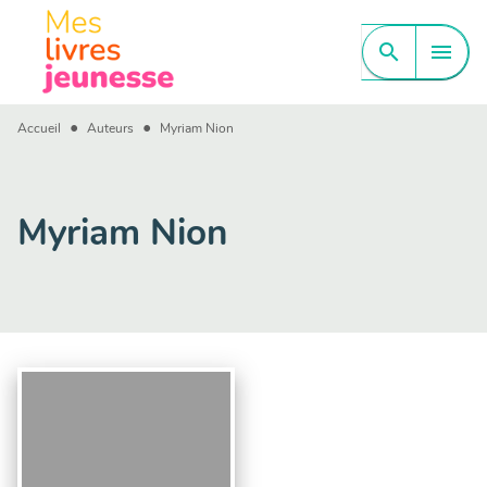
MENU
RECHERCHE
CONTENU
search
menu
PIED DE PAGE
•
•
Accueil
Auteurs
Myriam Nion
Myriam Nion