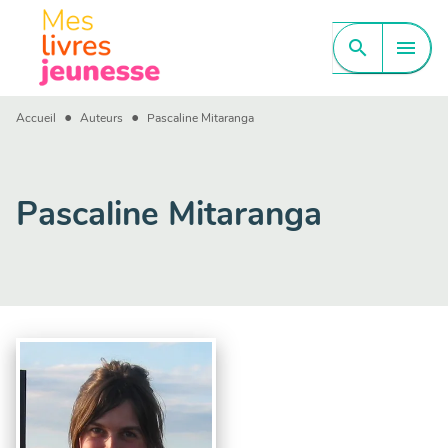
MENU
RECHERCHE
CONTENU
search
menu
PIED DE PAGE
•
•
Accueil
Auteurs
Pascaline Mitaranga
Pascaline Mitaranga