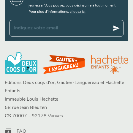
jeunesse. Vous pouvez vous désinscrire à tout moment.
Pour plus d’informations,
cliquez ici
.
send
Indiquez votre email
Editions Deux coqs d'or, Gautier-Languereau et Hachette
Enfants
Immeuble Louis Hachette
58 rue Jean Bleuzen
CS 70007 – 92178 Vanves
contacts
FAQ