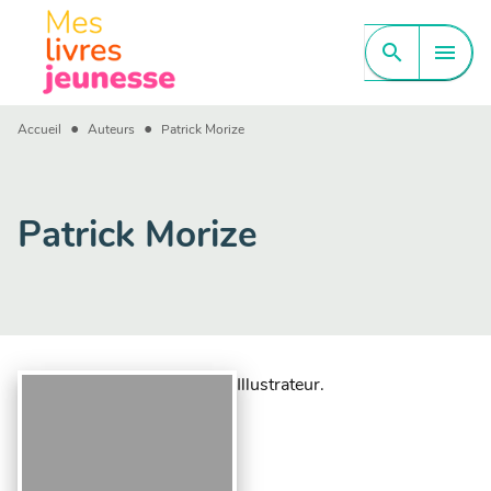
MENU
RECHERCHE
CONTENU
search
menu
PIED DE PAGE
•
•
Accueil
Auteurs
Patrick Morize
Patrick Morize
Illustrateur.