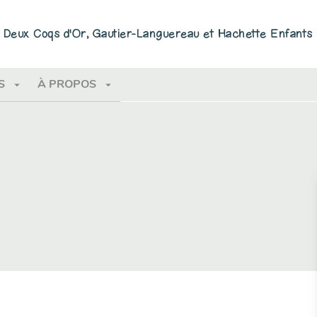
PIED DE PAGE
ns Deux Coqs d'Or, Gautier-Languereau et Hachette Enfants
arrow_drop_down
arrow_drop_down
S
À PROPOS