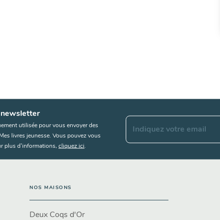
 newsletter
uement utilisée pour vous envoyer des
Indiquez votre email
s Mes livres jeunesse. Vous pouvez vous
r plus d’informations,
cliquez ici
.
NOS MAISONS
Deux Coqs d'Or