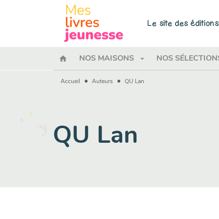
MENU
RECHERCHE
CONTENU
Le site des éditio
home
arrow_drop_down
NOS MAISONS
NOS SÉLECTION
•
•
Accueil
Auteurs
QU Lan
QU Lan