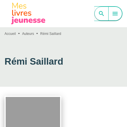
MENU
RECHERCHE
CONTENU
search
menu
PIED DE PAGE
•
•
Accueil
Auteurs
Rémi Saillard
Rémi Saillard