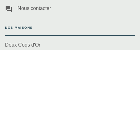
question_answer
Nous contacter
NOS MAISONS
Deux Coqs d'Or
Gautier-Languereau
Hachette Enfants
Engagement durable
PROFESSIONNELS
Libraires
Presse