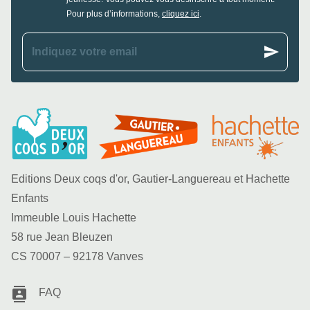
Pour plus d’informations,
cliquez ici
.
send
Indiquez votre email
Editions Deux coqs d'or, Gautier-Languereau et Hachette
Enfants
Immeuble Louis Hachette
58 rue Jean Bleuzen
CS 70007 – 92178 Vanves
contacts
FAQ