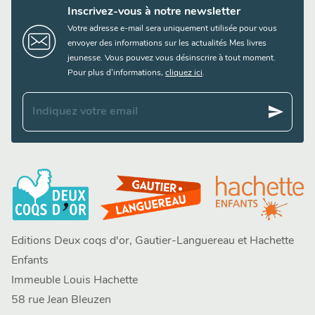
Inscrivez-vous à notre newsletter
Votre adresse e-mail sera uniquement utilisée pour vous
envoyer des informations sur les actualités Mes livres
jeunesse. Vous pouvez vous désinscrire à tout moment.
Pour plus d’informations,
cliquez ici
.
send
Indiquez votre email
Editions Deux coqs d'or, Gautier-Languereau et Hachette
Enfants
Immeuble Louis Hachette
58 rue Jean Bleuzen