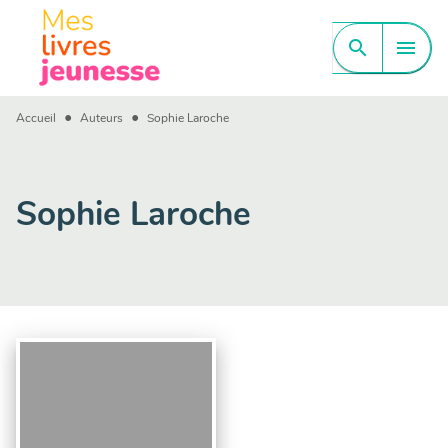
MENU
RECHERCHE
CONTENU
search
menu
PIED DE PAGE
•
•
Accueil
Auteurs
Sophie Laroche
Sophie Laroche