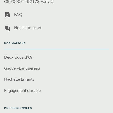
CS 70007 – 92178 Vanves
contacts
FAQ
question_answer
Nous contacter
NOS MAISONS
Deux Coqs d'Or
Gautier-Languereau
Hachette Enfants
Engagement durable
PROFESSIONNELS